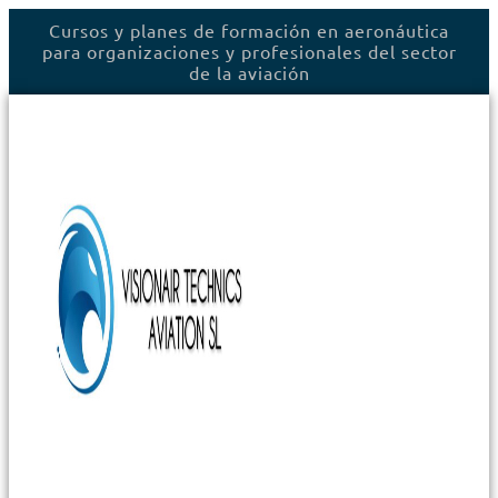
Ir
Cursos y planes de formación en aeronáutica
al
para organizaciones y profesionales del sector
contenido
de la aviación