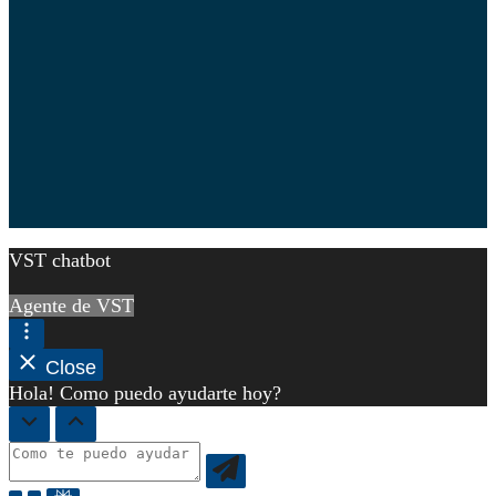
VST chatbot
Agente de VST
Close
Hola! Como puedo ayudarte hoy?