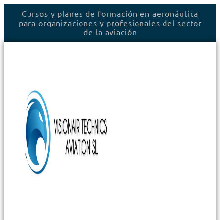
Ir
Cursos y planes de formación en aeronáutica
al
para organizaciones y profesionales del sector
contenido
de la aviación