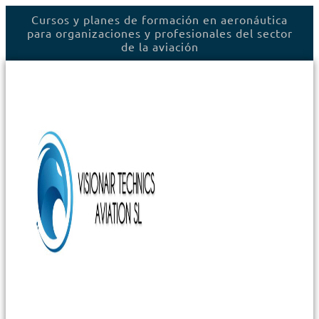
Ir
Cursos y planes de formación en aeronáutica
al
para organizaciones y profesionales del sector
contenido
de la aviación