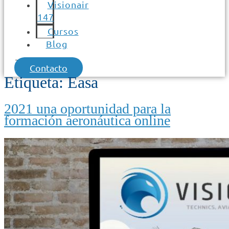
Visionair
147
Cursos
Blog
Contacto
Etiqueta:
Easa
2021 una oportunidad para la
formación aeronáutica online