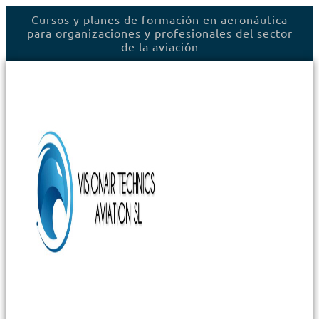
Ir
Cursos y planes de formación en aeronáutica
al
para organizaciones y profesionales del sector
contenido
de la aviación