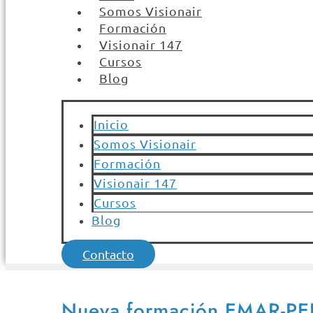
Somos Visionair
Formación
Visionair 147
Cursos
Blog
Inicio
Somos Visionair
Formación
Visionair 147
Cursos
Blog
Contacto
Nueva formación EMAR-P