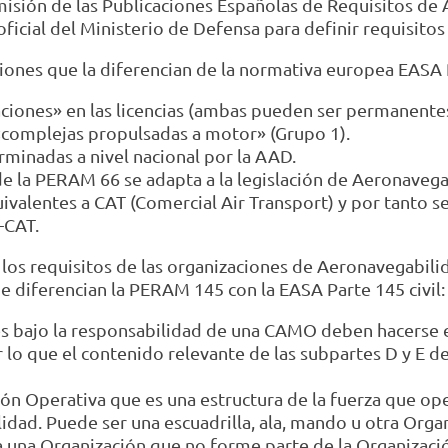
emisión de las Publicaciones Españolas de Requisitos de
icial del Ministerio de Defensa para definir requisitos
ones que la diferencian de la normativa europea EASA Pa
aciones» en las licencias (ambas pueden ser permanente
«complejas propulsadas a motor» (Grupo 1).
rminadas a nivel nacional por la AAD.
de la PERAM 66 se adapta a la legislación de Aeronavega
ivalentes a CAT (Comercial Air Transport) y por tanto se
-CAT.
los requisitos de las organizaciones de Aeronavegabili
ue diferencian la PERAM 145 con la EASA Parte 145 civil:
es bajo la responsabilidad de una CAMO deben hacerse
 que el contenido relevante de las subpartes D y E de
ón Operativa que es una estructura de la fuerza que ope
dad. Puede ser una escuadrilla, ala, mando u otra Orga
 una Organización que no forme parte de la Organizaci