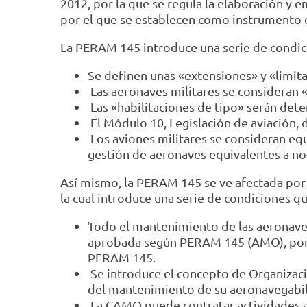
2012, por la que se regula la elaboración y 
por el que se establecen como instrumento of
La PERAM 145 introduce una serie de condici
Se definen unas «extensiones» y «limit
Las aeronaves militares se consideran 
Las «habilitaciones de tipo» serán dete
El Módulo 10, Legislación de aviación, 
Los aviones militares se consideran equ
gestión de aeronaves equivalentes a no
Así mismo, la PERAM 145 se ve afectada por 
la cual introduce una serie de condiciones q
̛Todo el mantenimiento de las aeronav
aprobada según PERAM 145 (AMO), por lo
PERAM 145.
Se introduce el concepto de Organizaci
del mantenimiento de su aeronavegabili
La CAMO puede contratar actividades a