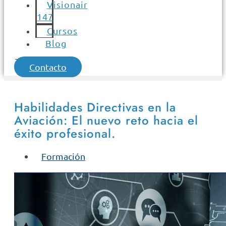
Visionair
147
Cursos
Blog
Contacto
Habilidades Directivas en la
Aviación: El nuevo reto hacia el
éxito profesional.
Formación