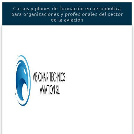
Ir
Cursos y planes de formación en aeronáutica
al
para organizaciones y profesionales del sector
contenido
de la aviación