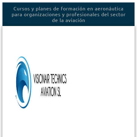
Ir
Cursos y planes de formación en aeronáutica
al
para organizaciones y profesionales del sector
contenido
de la aviación