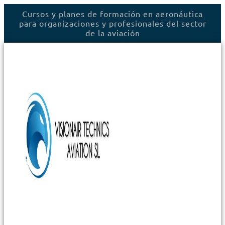
Ir
Cursos y planes de formación en aeronáutica
al
para organizaciones y profesionales del sector
contenido
de la aviación